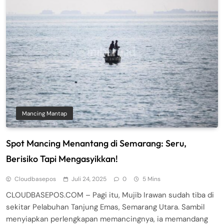
Mancing Mantap
Spot Mancing Menantang di Semarang: Seru,
Berisiko Tapi Mengasyikkan!
Cloudbasepos
Juli 24, 2025
0
5 Mins
CLOUDBASEPOS.COM – Pagi itu, Mujib Irawan sudah tiba di
sekitar Pelabuhan Tanjung Emas, Semarang Utara. Sambil
menyiapkan perlengkapan memancingnya, ia memandang