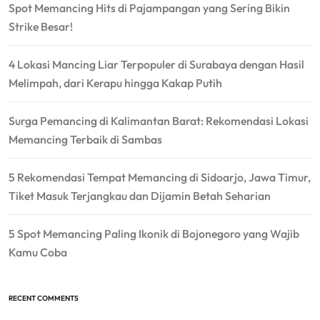
Spot Memancing Hits di Pajampangan yang Sering Bikin
Strike Besar!
4 Lokasi Mancing Liar Terpopuler di Surabaya dengan Hasil
Melimpah, dari Kerapu hingga Kakap Putih
Surga Pemancing di Kalimantan Barat: Rekomendasi Lokasi
Memancing Terbaik di Sambas
5 Rekomendasi Tempat Memancing di Sidoarjo, Jawa Timur,
Tiket Masuk Terjangkau dan Dijamin Betah Seharian
5 Spot Memancing Paling Ikonik di Bojonegoro yang Wajib
Kamu Coba
RECENT COMMENTS