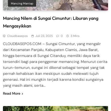
Mancing Mantap
Mancing Nilem di Sungai Cimuntur: Liburan yang
Mengasyikkan
Cloudbasepos
Juli 23, 2025
0
3 Mins
CLOUDBASEPOS.COM – Sungai Cimuntur, yang mengalir
dari Kecamatan Panjalu, Kabupaten Ciamis, Jawa Barat,
hingga bermuara di Sungai Citanduy, memiliki daya tarik
tersendiri bagi para penggemar memancing. Menurut cerita
turun-temurun, sungai ini dikenal sebagai tempat yang tak
pernah kehabisan ikan meskipun sudah melewati tujuh
generasi. Hal ini mungkin terjadi karena kondisi sungainya
yang masih alami, serta…
Read More