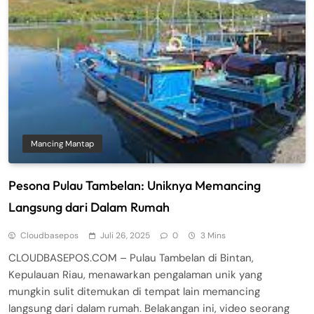
Mancing Mantap
Pesona Pulau Tambelan: Uniknya Memancing
Langsung dari Dalam Rumah
Cloudbasepos
Juli 26, 2025
0
3 Mins
CLOUDBASEPOS.COM – Pulau Tambelan di Bintan,
Kepulauan Riau, menawarkan pengalaman unik yang
mungkin sulit ditemukan di tempat lain memancing
langsung dari dalam rumah. Belakangan ini, video seorang