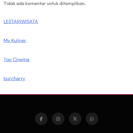
Tidak ada komentar untuk ditampilkan.
LESTARIWISATA
My Kuliner
Top Cinema
burcharry