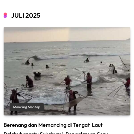
JULI 2025
Mancing Mantap
Berenang dan Memancing di Tengah Laut