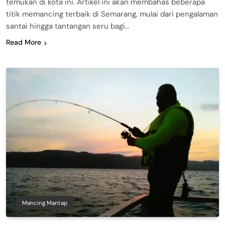
temukan di kota ini. Artikel ini akan membahas beberapa
titik memancing terbaik di Semarang, mulai dari pengalaman
santai hingga tantangan seru bagi…
Read More
Mancing Mantap