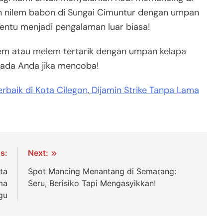
kan nilem babon di Sungai Cimuntur dengan umpan
Tentu menjadi pengalaman luar biasa!
ilem atau melem tertarik dengan umpan kelapa
ada Anda jika mencoba!
baik di Kota Cilegon, Dijamin Strike Tanpa Lama
s:
Next:
ta
Spot Mancing Menantang di Semarang:
ma
Seru, Berisiko Tapi Mengasyikkan!
gu