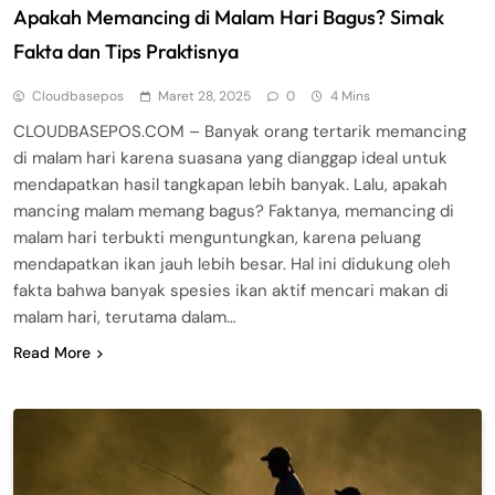
Apakah Memancing di Malam Hari Bagus? Simak
Fakta dan Tips Praktisnya
Cloudbasepos
Maret 28, 2025
0
4 Mins
CLOUDBASEPOS.COM – Banyak orang tertarik memancing
di malam hari karena suasana yang dianggap ideal untuk
mendapatkan hasil tangkapan lebih banyak. Lalu, apakah
mancing malam memang bagus? Faktanya, memancing di
malam hari terbukti menguntungkan, karena peluang
mendapatkan ikan jauh lebih besar. Hal ini didukung oleh
fakta bahwa banyak spesies ikan aktif mencari makan di
malam hari, terutama dalam…
Read More