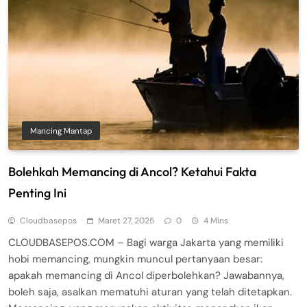
Mancing Mantap
Bolehkah Memancing di Ancol? Ketahui Fakta
Penting Ini
Cloudbasepos
Maret 27, 2025
0
4 Mins
CLOUDBASEPOS.COM – Bagi warga Jakarta yang memiliki
hobi memancing, mungkin muncul pertanyaan besar:
apakah memancing di Ancol diperbolehkan? Jawabannya,
boleh saja, asalkan mematuhi aturan yang telah ditetapkan.