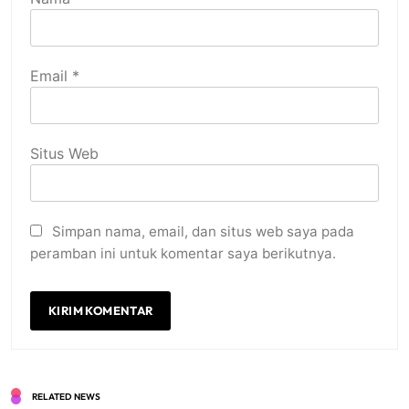
Email
*
Situs Web
Simpan nama, email, dan situs web saya pada
peramban ini untuk komentar saya berikutnya.
RELATED NEWS