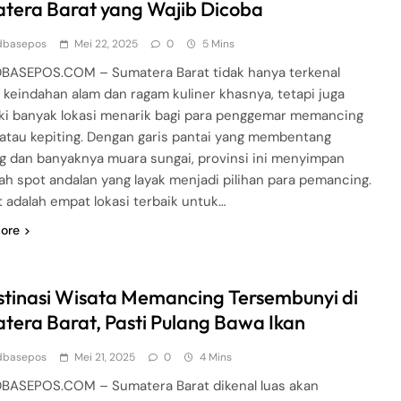
tera Barat yang Wajib Dicoba
dbasepos
Mei 22, 2025
0
5 Mins
ASEPOS.COM – Sumatera Barat tidak hanya terkenal
 keindahan alam dan ragam kuliner khasnya, tetapi juga
ki banyak lokasi menarik bagi para penggemar memancing
atau kepiting. Dengan garis pantai yang membentang
g dan banyaknya muara sungai, provinsi ini menyimpan
ah spot andalan yang layak menjadi pilihan para pemancing.
t adalah empat lokasi terbaik untuk…
ore
stinasi Wisata Memancing Tersembunyi di
tera Barat, Pasti Pulang Bawa Ikan
dbasepos
Mei 21, 2025
0
4 Mins
ASEPOS.COM – Sumatera Barat dikenal luas akan