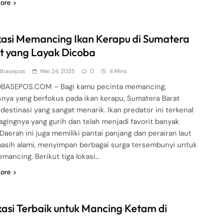
ore
kasi Memancing Ikan Kerapu di Sumatera
t yang Layak Dicoba
dbasepos
Mei 24, 2025
0
4 Mins
BASEPOS.COM – Bagi kamu pecinta memancing,
nya yang berfokus pada ikan kerapu, Sumatera Barat
 destinasi yang sangat menarik. Ikan predator ini terkenal
agingnya yang gurih dan telah menjadi favorit banyak
 Daerah ini juga memiliki pantai panjang dan perairan laut
asih alami, menyimpan berbagai surga tersembunyi untuk
emancing. Berikut tiga lokasi…
ore
kasi Terbaik untuk Mancing Ketam di