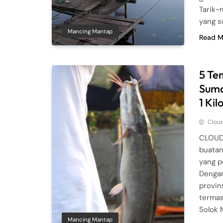
Tarik-
yang s
Mancing Mantap
Read M
5 Te
Suma
1 Ki
Clou
CLOUD
buatan
yang p
Dengan
provin
termasu
Solok 
Mancing Mantap