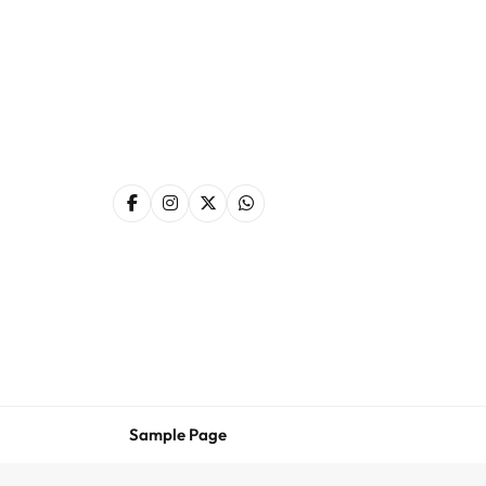
Skip
to
content
Sample Page