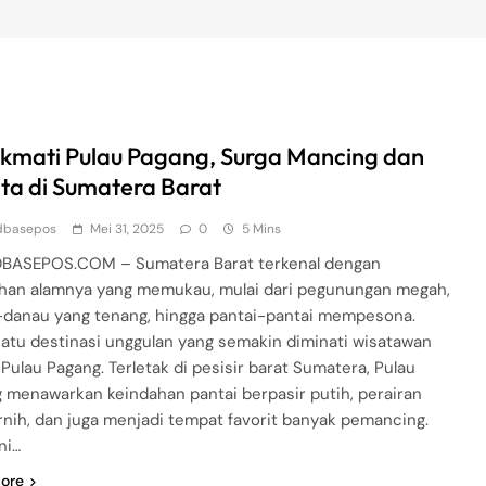
kmati Pulau Pagang, Surga Mancing dan
ta di Sumatera Barat
dbasepos
Mei 31, 2025
0
5 Mins
BASEPOS.COM – Sumatera Barat terkenal dengan
han alamnya yang memukau, mulai dari pegunungan megah,
danau yang tenang, hingga pantai-pantai mempesona.
satu destinasi unggulan yang semakin diminati wisatawan
 Pulau Pagang. Terletak di pesisir barat Sumatera, Pulau
 menawarkan keindahan pantai berpasir putih, perairan
ernih, dan juga menjadi tempat favorit banyak pemancing.
ni…
ore