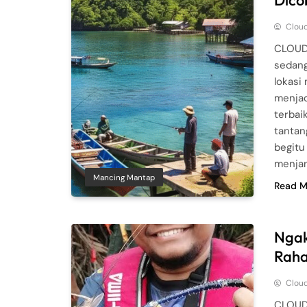
Dico
Clou
CLOUD
sedang
lokasi
menjad
terbai
tantan
begitu
menjan
Mancing Mantap
Read M
Ngak
Raha
Clou
CLOUDB