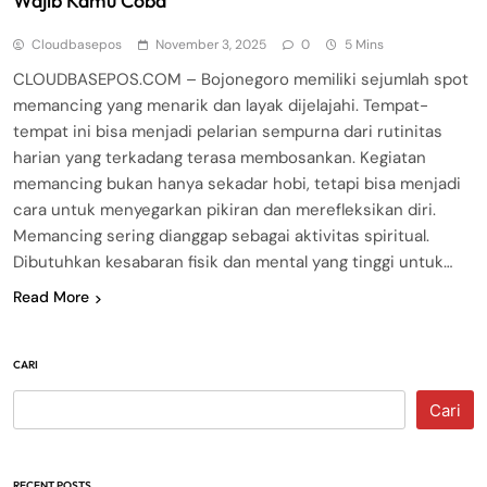
Wajib Kamu Coba
Cloudbasepos
November 3, 2025
0
5 Mins
CLOUDBASEPOS.COM – Bojonegoro memiliki sejumlah spot
memancing yang menarik dan layak dijelajahi. Tempat-
tempat ini bisa menjadi pelarian sempurna dari rutinitas
harian yang terkadang terasa membosankan. Kegiatan
memancing bukan hanya sekadar hobi, tetapi bisa menjadi
cara untuk menyegarkan pikiran dan merefleksikan diri.
Memancing sering dianggap sebagai aktivitas spiritual.
Dibutuhkan kesabaran fisik dan mental yang tinggi untuk…
Read More
CARI
Cari
RECENT POSTS