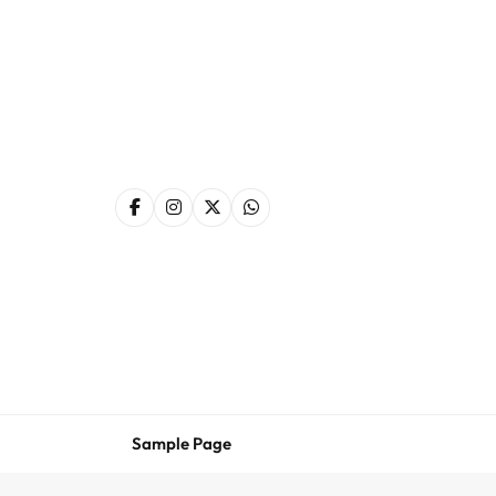
Skip
to
content
Sample Page