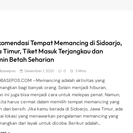
komendasi Tempat Memancing di Sidoarjo,
 Timur, Tiket Masuk Terjangkau dan
min Betah Seharian
dbasepos
Desember 1, 2025
0
3 Mins
BASEPOS.COM –Memancing adalah aktivitas yang
angkan bagi banyak orang. Selain menjadi hiburan,
an ini juga bisa menjadi cara untuk melepas penat. Namun,
kita harus cermat dalam memilih tempat memancing yang
 dan bersih. Jika kamu berada di Sidoarjo, Jawa Timur, ada
ai lokasi yang menawarkan pengalaman memancing yang
angkan dan layak untuk dicoba. Berikut adalah…
ore