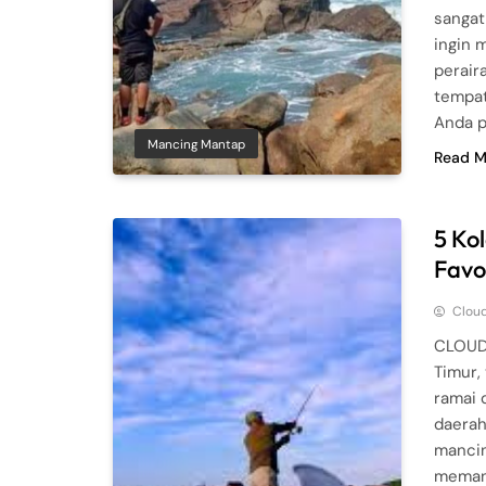
sangat
ingin 
perair
tempat
Anda p
Mancing Mantap
Read M
5 Ko
Favo
Clou
CLOUD
Timur,
ramai 
daerah
mancin
memanc