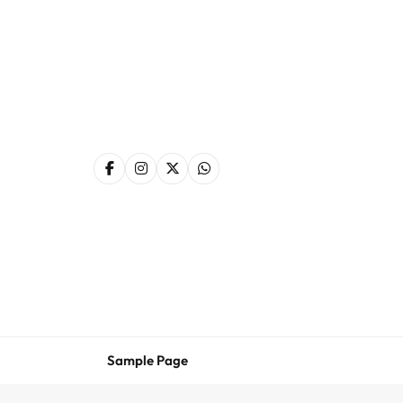
Skip
to
content
Sample Page