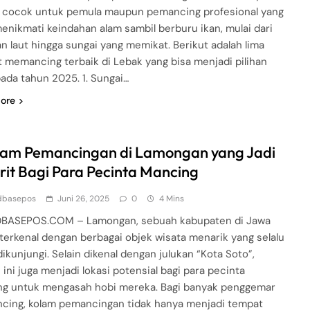
 cocok untuk pemula maupun pemancing profesional yang
menikmati keindahan alam sambil berburu ikan, mulai dari
an laut hingga sungai yang memikat. Berikut adalah lima
 memancing terbaik di Lebak yang bisa menjadi pilihan
ada tahun 2025. 1. Sungai…
ore
lam Pemancingan di Lamongan yang Jadi
rit Bagi Para Pecinta Mancing
dbasepos
Juni 26, 2025
0
4 Mins
BASEPOS.COM – Lamongan, sebuah kabupaten di Jawa
 terkenal dengan berbagai objek wisata menarik yang selalu
dikunjungi. Selain dikenal dengan julukan “Kota Soto”,
 ini juga menjadi lokasi potensial bagi para pecinta
g untuk mengasah hobi mereka. Bagi banyak penggemar
ing, kolam pemancingan tidak hanya menjadi tempat