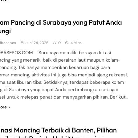
lam Pancing di Surabaya yang Patut Anda
ungi
dbasepos
Juni 24, 2025
0
4 Mins
BASEPOS.COM – Surabaya memiliki beragam lokasi
ing yang menarik, baik di perairan laut maupun kolam-
pancing. Tak hanya memberikan keseruan bagi para
mar mancing, aktivitas ini juga bisa menjadi ajang rekreasi,
ma saat liburan tiba. Setidaknya, terdapat beberapa kolam
g di Surabaya yang dapat Anda pertimbangkan sebagai
asi untuk melepas penat dan menyegarkan pikiran. Berikut…
ore
inasi Mancing Terbaik di Banten, Pilihan