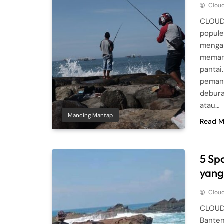
Clou
CLOUD
popule
mengan
memanc
pantai
peman
debura
atau…
Mancing Mantap
Read M
5 Sp
yang
Clou
CLOUDB
Banten