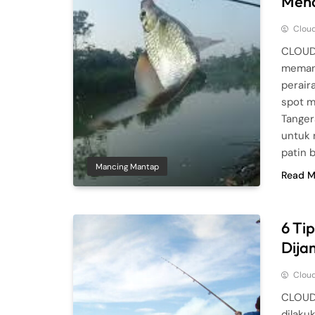
Mena
Clou
CLOUD
memanc
perair
spot m
Tanger
untuk 
patin 
Mancing Mantap
Read M
6 Ti
Dija
Clou
CLOUD
dilaku