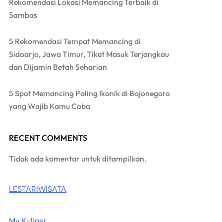
Rekomendasi Lokasi Memancing Terbaik di
Sambas
5 Rekomendasi Tempat Memancing di
Sidoarjo, Jawa Timur, Tiket Masuk Terjangkau
dan Dijamin Betah Seharian
5 Spot Memancing Paling Ikonik di Bojonegoro
yang Wajib Kamu Coba
RECENT COMMENTS
Tidak ada komentar untuk ditampilkan.
LESTARIWISATA
My Kuliner