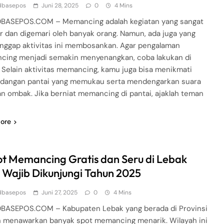
dbasepos
Juni 28, 2025
0
4 Mins
BASEPOS.COM – Memancing adalah kegiatan yang sangat
r dan digemari oleh banyak orang. Namun, ada juga yang
ggap aktivitas ini membosankan. Agar pengalaman
ing menjadi semakin menyenangkan, coba lakukan di
. Selain aktivitas memancing, kamu juga bisa menikmati
dangan pantai yang memukau serta mendengarkan suara
n ombak. Jika berniat memancing di pantai, ajaklah teman
ore
ot Memancing Gratis dan Seru di Lebak
 Wajib Dikunjungi Tahun 2025
dbasepos
Juni 27, 2025
0
4 Mins
ASEPOS.COM – Kabupaten Lebak yang berada di Provinsi
 menawarkan banyak spot memancing menarik. Wilayah ini