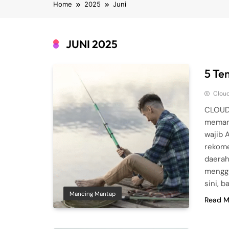
Home
2025
Juni
JUNI 2025
5 Te
Clou
CLOUD
memanc
wajib 
rekome
daerah
menggu
sini, 
Mancing Mantap
Read M