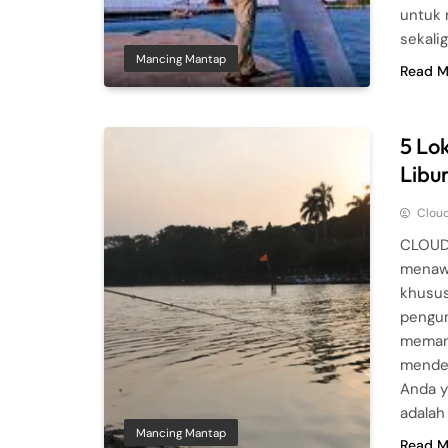
untuk 
sekali
Mancing Mantap
Read M
5 Lo
Libu
Clou
CLOUD
menawa
khusus
pengun
memanc
mendek
Anda y
adalah
Mancing Mantap
Read M