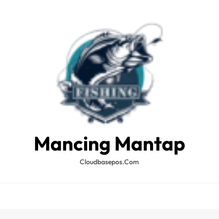
Mancing Mantap
Cloudbasepos.com