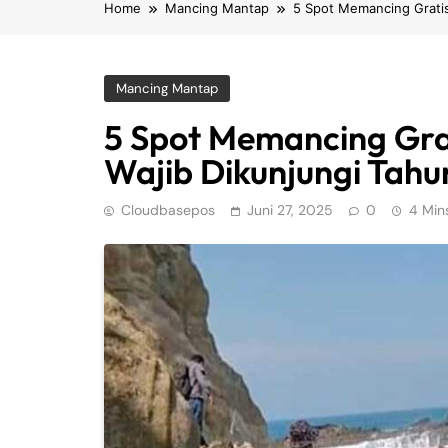
Home
Mancing Mantap
5 Spot Memancing Gratis
Mancing Mantap
5 Spot Memancing Grat
Wajib Dikunjungi Tahu
Cloudbasepos
Juni 27, 2025
0
4 Min