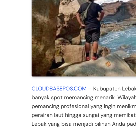
CLOUDBASEPOS.COM
– Kabupaten Lebak
banyak spot memancing menarik. Wilayah
pemancing profesional yang ingin menikma
perairan laut hingga sungai yang memikat
Lebak yang bisa menjadi pilihan Anda pa