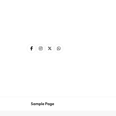
Skip
to
content
Sample Page