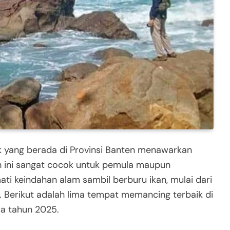
 yang berada di Provinsi Banten menawarkan
 ini sangat cocok untuk pemula maupun
ti keindahan alam sambil berburu ikan, mulai dari
. Berikut adalah lima tempat memancing terbaik di
da tahun 2025.