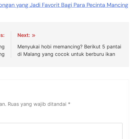
ngan yang Jadi Favorit Bagi Para Pecinta Mancing
s:
Next:
ng
Menyukai hobi memancing? Berikut 5 pantai
ng
di Malang yang cocok untuk berburu ikan
an.
Ruas yang wajib ditandai
*