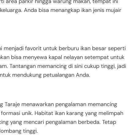
erti area parkir hingga warung makan, tempat ini
keluarga. Anda bisa menangkap ikan jenis mujair
menjadi favorit untuk berburu ikan besar seperti
ahkan bisa menyewa kapal nelayan setempat untuk
lam. Tantangan memancing di sini cukup tinggi, jadi
ntuk mendukung petualangan Anda.
ang Taraje menawarkan pengalaman memancing
 formasi unik. Habitat ikan karang yang melimpah
ncing yang mencari pengalaman berbeda. Tetap
lombang tinggi.