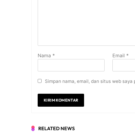
Nama
*
Email
*
Simpan nama, email, dan situs web saya 
RELATED NEWS