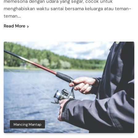
memesona dengan udara yang segar, cocok untuk
menghabiskan waktu santai bersama keluarga atau teman-
teman….
Read More
Mancing Mantap