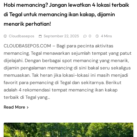
Hobi memancing? Jangan lewatkan 4 lokasi terbaik
di Tegal untuk memancing ikan kakap, dijamin
menarik perhatian!
Cloudbasepos
September 22, 2025
0
4 Mins
CLOUDBASEPOS.COM – Bagi para pecinta aktivitas
memancing, Tegal menawarkan sejumlah tempat yang patut
dijelajahi. Dengan berbagai spot memancing yang menarik,
dijamin pengalaman memancing di sini bakal seru sekaligus
memuaskan. Tak heran jika lokasi-lokasi ini masih menjadi
favorit para pemancing di Tegal dan sekitarnya. Berikut
adalah 4 rekomendasi tempat memancing ikan kakap
terbaik di Tegal yang…
Read More