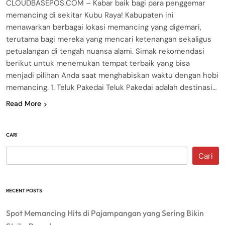
CLOUDBASEPOS.COM – Kabar baik bagi para penggemar
memancing di sekitar Kubu Raya! Kabupaten ini
menawarkan berbagai lokasi memancing yang digemari,
terutama bagi mereka yang mencari ketenangan sekaligus
petualangan di tengah nuansa alami. Simak rekomendasi
berikut untuk menemukan tempat terbaik yang bisa
menjadi pilihan Anda saat menghabiskan waktu dengan hobi
memancing. 1. Teluk Pakedai Teluk Pakedai adalah destinasi…
Read More
CARI
Cari
RECENT POSTS
Spot Memancing Hits di Pajampangan yang Sering Bikin