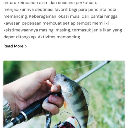
antara keindahan alam dan suasana perkotaan,
menjadikannya destinasi favorit bagi para pencinta hobi
memancing. Keberagaman lokasi mulai dari pantai hingga
kawasan pedesaan membuat setiap tempat memiliki
keistimewaannya masing-masing, termasuk jenis ikan yang
dapat ditangkap. Aktivitas memancing…
Read More