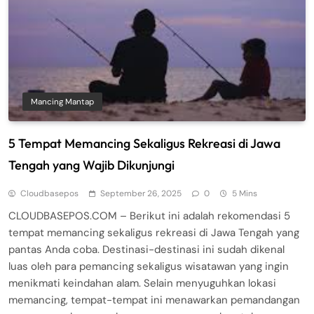
Mancing Mantap
5 Tempat Memancing Sekaligus Rekreasi di Jawa
Tengah yang Wajib Dikunjungi
Cloudbasepos
September 26, 2025
0
5 Mins
CLOUDBASEPOS.COM – Berikut ini adalah rekomendasi 5
tempat memancing sekaligus rekreasi di Jawa Tengah yang
pantas Anda coba. Destinasi-destinasi ini sudah dikenal
luas oleh para pemancing sekaligus wisatawan yang ingin
menikmati keindahan alam. Selain menyuguhkan lokasi
memancing, tempat-tempat ini menawarkan pemandangan