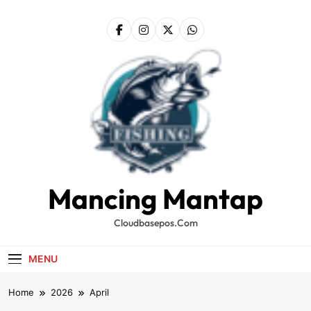
Skip
to
content
Mancing Mantap
Cloudbasepos.com
MENU
Home
2026
April