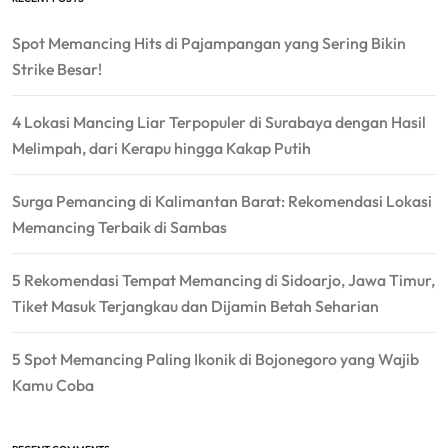
Spot Memancing Hits di Pajampangan yang Sering Bikin
Strike Besar!
4 Lokasi Mancing Liar Terpopuler di Surabaya dengan Hasil
Melimpah, dari Kerapu hingga Kakap Putih
Surga Pemancing di Kalimantan Barat: Rekomendasi Lokasi
Memancing Terbaik di Sambas
5 Rekomendasi Tempat Memancing di Sidoarjo, Jawa Timur,
Tiket Masuk Terjangkau dan Dijamin Betah Seharian
5 Spot Memancing Paling Ikonik di Bojonegoro yang Wajib
Kamu Coba