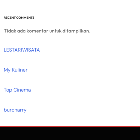
RECENT COMMENTS
Tidak ada komentar untuk ditampilkan.
LESTARIWISATA
My Kuliner
Top Cinema
burcharry