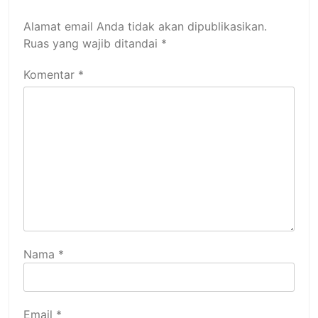
Alamat email Anda tidak akan dipublikasikan.
Ruas yang wajib ditandai
*
Komentar
*
Nama
*
Email
*