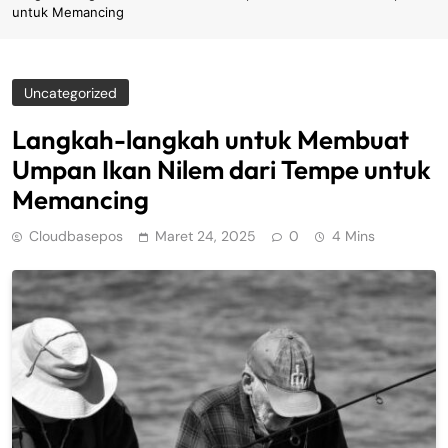
untuk Memancing
Uncategorized
Langkah-langkah untuk Membuat
Umpan Ikan Nilem dari Tempe untuk
Memancing
Cloudbasepos
Maret 24, 2025
0
4 Mins