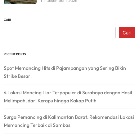
Desember 1, 2025
CARI
Cari
RECENT POSTS
Spot Memancing Hits di Pajampangan yang Sering Bikin
Strike Besar!
4 Lokasi Mancing Liar Terpopuler di Surabaya dengan Hasil
Melimpah, dari Kerapu hingga Kakap Putih
Surga Pemancing di Kalimantan Barat: Rekomendasi Lokasi
Memancing Terbaik di Sambas