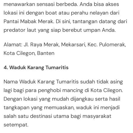
menawarkan sensasi berbeda. Anda bisa akses
lokasi ini dengan boat atau perahu nelayan dari
Pantai Mabak Merak. Di sini, tantangan datang dari
predator laut yang siap berebut umpan Anda.
Alamat: Jl. Raya Merak, Mekarsari, Kec. Pulomerak,
Kota Cilegon, Banten
4. Waduk Karang Tumaritis
Nama Waduk Karang Tumaritis sudah tidak asing
lagi bagi para penghobi mancing di Kota Cilegon.
Dengan lokasi yang mudah dijangkau serta hasil
tangkapan yang memuaskan, waduk ini menjadi
salah satu destinasi utama bagi masyarakat
setempat.