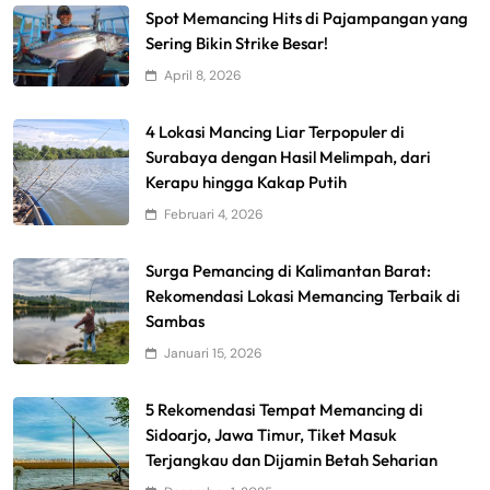
Spot Memancing Hits di Pajampangan yang
Sering Bikin Strike Besar!
April 8, 2026
4 Lokasi Mancing Liar Terpopuler di
Surabaya dengan Hasil Melimpah, dari
Kerapu hingga Kakap Putih
Februari 4, 2026
Surga Pemancing di Kalimantan Barat:
Rekomendasi Lokasi Memancing Terbaik di
Sambas
Januari 15, 2026
5 Rekomendasi Tempat Memancing di
Sidoarjo, Jawa Timur, Tiket Masuk
Terjangkau dan Dijamin Betah Seharian