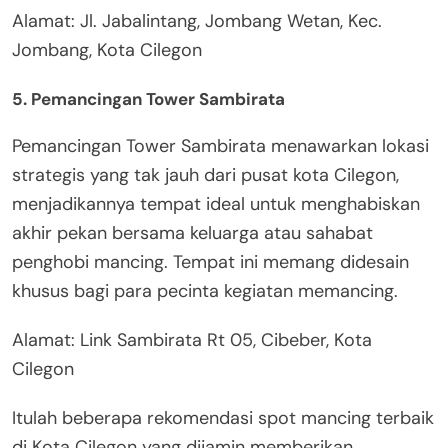
Alamat: Jl. Jabalintang, Jombang Wetan, Kec.
Jombang, Kota Cilegon
5. Pemancingan Tower Sambirata
Pemancingan Tower Sambirata menawarkan lokasi
strategis yang tak jauh dari pusat kota Cilegon,
menjadikannya tempat ideal untuk menghabiskan
akhir pekan bersama keluarga atau sahabat
penghobi mancing. Tempat ini memang didesain
khusus bagi para pecinta kegiatan memancing.
Alamat: Link Sambirata Rt 05, Cibeber, Kota
Cilegon
Itulah beberapa rekomendasi spot mancing terbaik
di Kota Cilegon yang dijamin memberikan