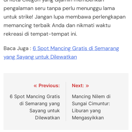
pengalaman seru tanpa perlu menunggu lama
untuk strike! Jangan lupa membawa perlengkapan
memancing terbaik Anda dan nikmati waktu
rekreasi di tempat-tempat ini.
Baca Juga :
6 Spot Mancing Gratis di Semarang
yang Sayang untuk Dilewatkan
Navigasi
Previous:
Next:
pos
6 Spot Mancing Gratis
Mancing Nilem di
di Semarang yang
Sungai Cimuntur:
Sayang untuk
Liburan yang
Dilewatkan
Mengasyikkan