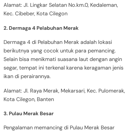
Alamat: Jl. Lingkar Selatan No.km.0, Kedaleman,
Kec. Cibeber, Kota Cilegon
2. Dermaga 4 Pelabuhan Merak
Dermaga 4 di Pelabuhan Merak adalah lokasi
berikutnya yang cocok untuk para pemancing.
Selain bisa menikmati suasana laut dengan angin
segar, tempat ini terkenal karena keragaman jenis
ikan di perairannya.
Alamat: Jl. Raya Merak, Mekarsari, Kec. Pulomerak,
Kota Cilegon, Banten
3. Pulau Merak Besar
Pengalaman memancing di Pulau Merak Besar