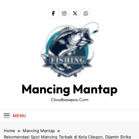
Skip
to
content
Mancing Mantap
Cloudbasepos.com
MENU
Home
Mancing Mantap
Rekomendasi Spot Mancing Terbaik di Kota Cilegon, Dijamin Strike