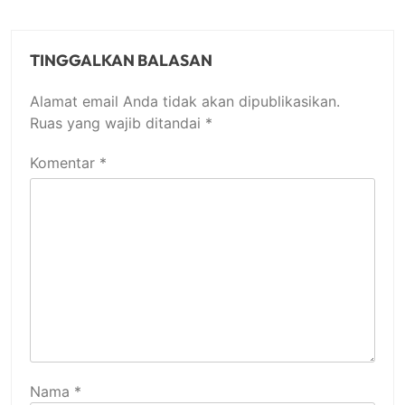
TINGGALKAN BALASAN
Alamat email Anda tidak akan dipublikasikan.
Ruas yang wajib ditandai
*
Komentar
*
Nama
*