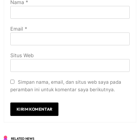
Nama
*
Email
*
Situs Web
Simpan nama, email, dan situs web saya pada
peramban ini untuk komentar saya berikutnya.
RELATED NEWS