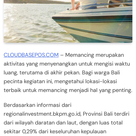
CLOUDBASEPOS.COM
– Memancing merupakan
aktivitas yang menyenangkan untuk mengisi waktu
luang, terutama di akhir pekan. Bagi warga Bali
pecinta kegiatan ini, mengetahui lokasi-lokasi
terbaik untuk memancing menjadi hal yang penting.
Berdasarkan informasi dari
regionalinvestment.bkpm.go.id, Provinsi Bali terdiri
dari wilayah daratan dan laut, dengan luas total
sekitar 0,29% dari keseluruhan kepulauan