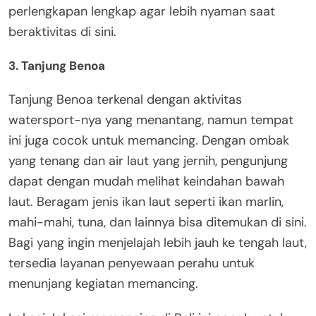
perlengkapan lengkap agar lebih nyaman saat
beraktivitas di sini.
3. Tanjung Benoa
Tanjung Benoa terkenal dengan aktivitas
watersport-nya yang menantang, namun tempat
ini juga cocok untuk memancing. Dengan ombak
yang tenang dan air laut yang jernih, pengunjung
dapat dengan mudah melihat keindahan bawah
laut. Beragam jenis ikan laut seperti ikan marlin,
mahi-mahi, tuna, dan lainnya bisa ditemukan di sini.
Bagi yang ingin menjelajah lebih jauh ke tengah laut,
tersedia layanan penyewaan perahu untuk
menunjang kegiatan memancing.