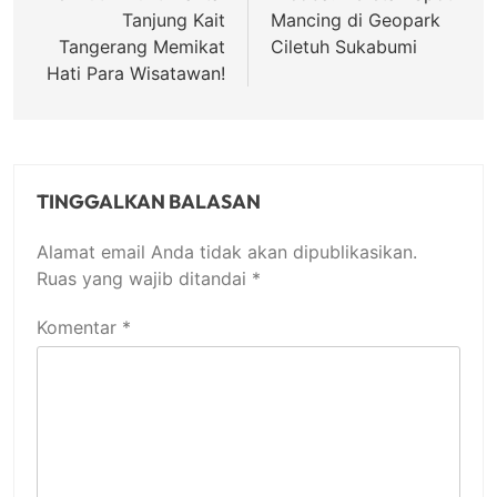
Tanjung Kait
Mancing di Geopark
Tangerang Memikat
Ciletuh Sukabumi
Hati Para Wisatawan!
TINGGALKAN BALASAN
Alamat email Anda tidak akan dipublikasikan.
Ruas yang wajib ditandai
*
Komentar
*