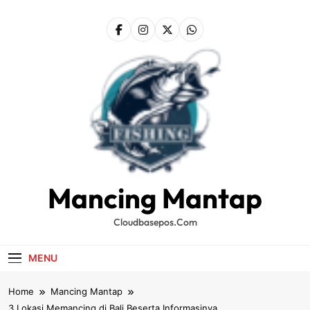
Skip
to
content
Mancing Mantap
Cloudbasepos.com
MENU
Home
Mancing Mantap
3 Lokasi Memancing di Bali Beserta Informasinya