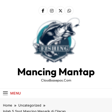
Skip
to
content
Mancing Mantap
Cloudbasepos.com
MENU
Home
Uncategorized
Inilah 5 Spot Mancing Menarik di Cilacap