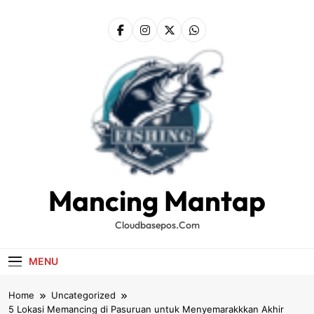
Skip
to
content
Mancing Mantap
Cloudbasepos.com
MENU
Home
Uncategorized
5 Lokasi Memancing di Pasuruan untuk Menyemarakkkan Akhir