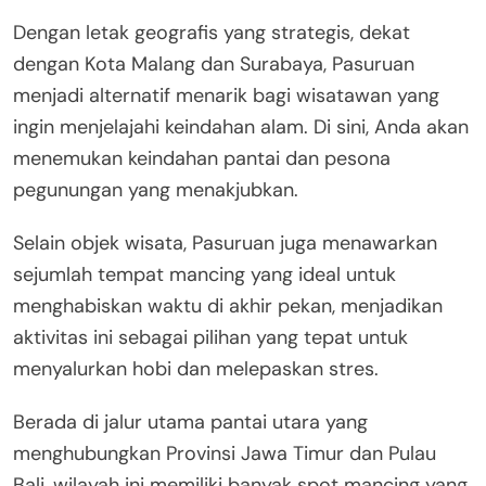
Dengan letak geografis yang strategis, dekat
dengan Kota Malang dan Surabaya, Pasuruan
menjadi alternatif menarik bagi wisatawan yang
ingin menjelajahi keindahan alam. Di sini, Anda akan
menemukan keindahan pantai dan pesona
pegunungan yang menakjubkan.
Selain objek wisata, Pasuruan juga menawarkan
sejumlah tempat mancing yang ideal untuk
menghabiskan waktu di akhir pekan, menjadikan
aktivitas ini sebagai pilihan yang tepat untuk
menyalurkan hobi dan melepaskan stres.
Berada di jalur utama pantai utara yang
menghubungkan Provinsi Jawa Timur dan Pulau
Bali, wilayah ini memiliki banyak spot mancing yang