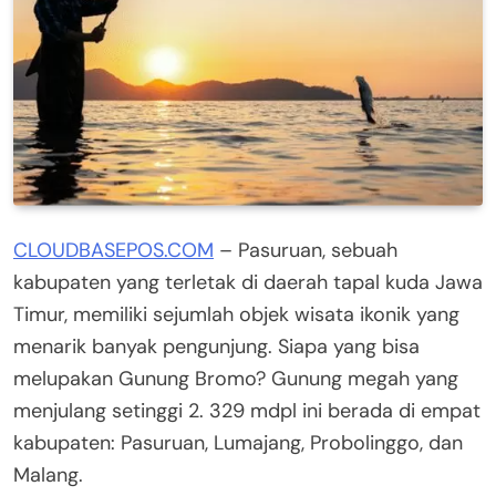
CLOUDBASEPOS.COM
– Pasuruan, sebuah
kabupaten yang terletak di daerah tapal kuda Jawa
Timur, memiliki sejumlah objek wisata ikonik yang
menarik banyak pengunjung. Siapa yang bisa
melupakan Gunung Bromo? Gunung megah yang
menjulang setinggi 2. 329 mdpl ini berada di empat
kabupaten: Pasuruan, Lumajang, Probolinggo, dan
Malang.