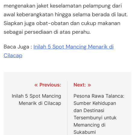
mengenakan jaket keselamatan pelampung dari
awal keberangkatan hingga selama berada di laut.
Siapkan juga obat-obatan dan cukup makanan
sebagai persediaan di atas perahu.
Baca Juga :
Inilah 5 Spot Mancing Menarik di
Cilacap
Navigasi
Previous:
Next:
pos
Inilah 5 Spot Mancing
Pesona Rawa Talanca:
Menarik di Cilacap
Sumber Kehidupan
dan Destinasi
Tersembunyi untuk
Memancing di
Sukabumi