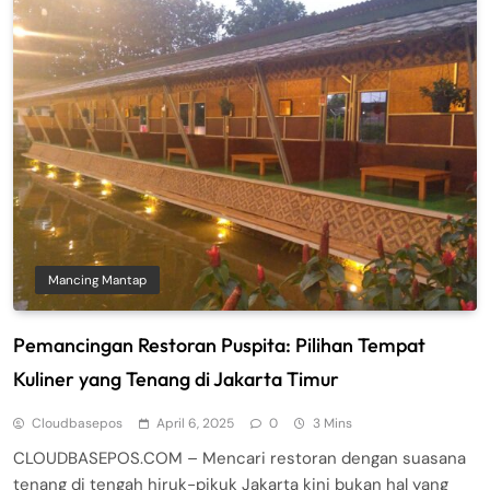
Mancing Mantap
Pemancingan Restoran Puspita: Pilihan Tempat
Kuliner yang Tenang di Jakarta Timur
Cloudbasepos
April 6, 2025
0
3 Mins
CLOUDBASEPOS.COM – Mencari restoran dengan suasana
tenang di tengah hiruk-pikuk Jakarta kini bukan hal yang