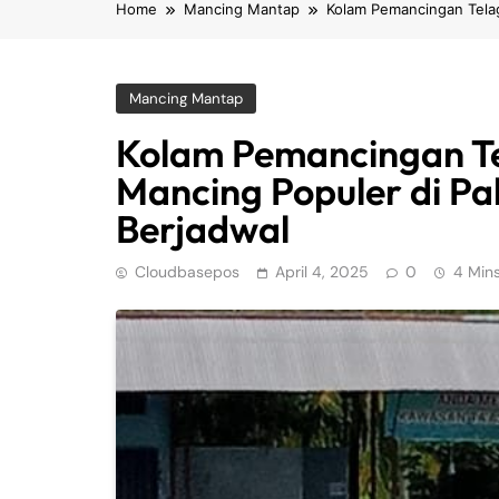
Home
Mancing Mantap
Kolam Pemancingan Tela
Mancing Mantap
Kolam Pemancingan Te
Mancing Populer di P
Berjadwal
Cloudbasepos
April 4, 2025
0
4 Min