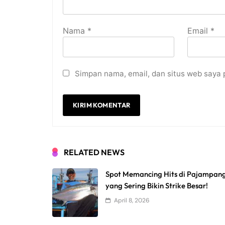
Nama
*
Email
*
Simpan nama, email, dan situs web saya 
RELATED NEWS
Spot Memancing Hits di Pajampan
yang Sering Bikin Strike Besar!
April 8, 2026