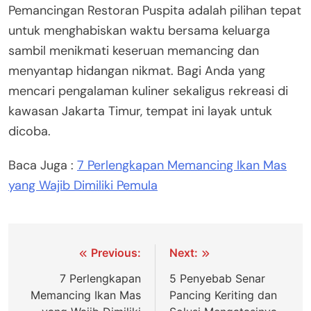
Pemancingan Restoran Puspita adalah pilihan tepat
untuk menghabiskan waktu bersama keluarga
sambil menikmati keseruan memancing dan
menyantap hidangan nikmat. Bagi Anda yang
mencari pengalaman kuliner sekaligus rekreasi di
kawasan Jakarta Timur, tempat ini layak untuk
dicoba.
Baca Juga :
7 Perlengkapan Memancing Ikan Mas
yang Wajib Dimiliki Pemula
Navigasi
Previous:
Next:
pos
7 Perlengkapan
5 Penyebab Senar
Memancing Ikan Mas
Pancing Keriting dan