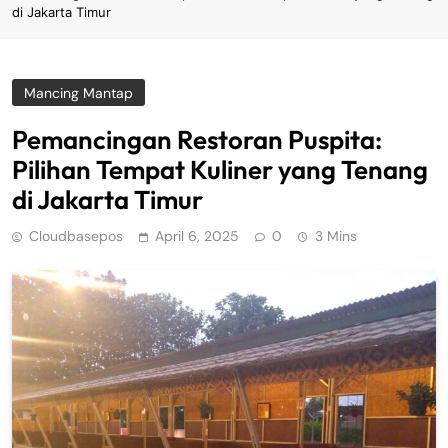
di Jakarta Timur
Mancing Mantap
Pemancingan Restoran Puspita:
Pilihan Tempat Kuliner yang Tenang
di Jakarta Timur
Cloudbasepos
April 6, 2025
0
3 Mins