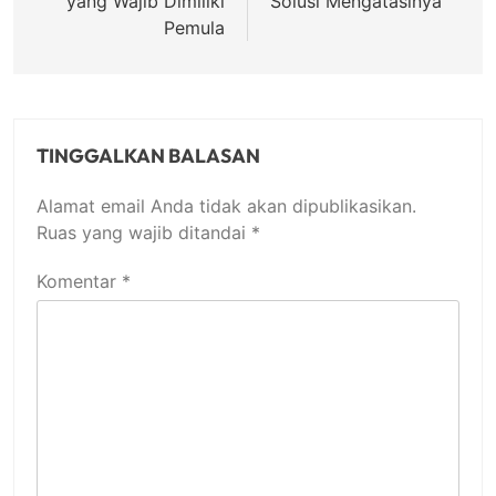
yang Wajib Dimiliki
Solusi Mengatasinya
Pemula
TINGGALKAN BALASAN
Alamat email Anda tidak akan dipublikasikan.
Ruas yang wajib ditandai
*
Komentar
*