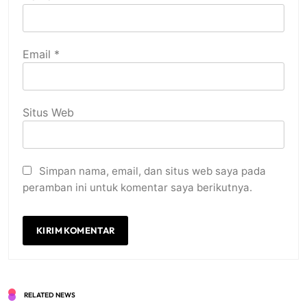
Email
*
Situs Web
Simpan nama, email, dan situs web saya pada
peramban ini untuk komentar saya berikutnya.
RELATED NEWS