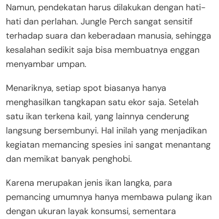
Namun, pendekatan harus dilakukan dengan hati-
hati dan perlahan. Jungle Perch sangat sensitif
terhadap suara dan keberadaan manusia, sehingga
kesalahan sedikit saja bisa membuatnya enggan
menyambar umpan.
Menariknya, setiap spot biasanya hanya
menghasilkan tangkapan satu ekor saja. Setelah
satu ikan terkena kail, yang lainnya cenderung
langsung bersembunyi. Hal inilah yang menjadikan
kegiatan memancing spesies ini sangat menantang
dan memikat banyak penghobi.
Karena merupakan jenis ikan langka, para
pemancing umumnya hanya membawa pulang ikan
dengan ukuran layak konsumsi, sementara