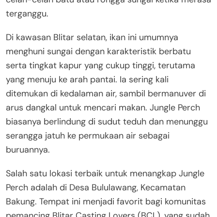
terganggu.
Di kawasan Blitar selatan, ikan ini umumnya
menghuni sungai dengan karakteristik berbatu
serta tingkat kapur yang cukup tinggi, terutama
yang menuju ke arah pantai. Ia sering kali
ditemukan di kedalaman air, sambil bermanuver di
arus dangkal untuk mencari makan. Jungle Perch
biasanya berlindung di sudut teduh dan menunggu
serangga jatuh ke permukaan air sebagai
buruannya.
Salah satu lokasi terbaik untuk menangkap Jungle
Perch adalah di Desa Bululawang, Kecamatan
Bakung. Tempat ini menjadi favorit bagi komunitas
pemancing Blitar Casting Lovers (BCL), yang sudah