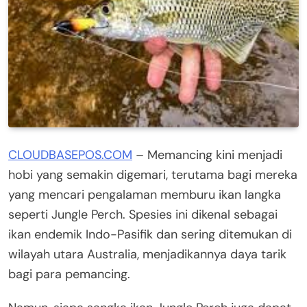
CLOUDBASEPOS.COM
– Memancing kini menjadi
hobi yang semakin digemari, terutama bagi mereka
yang mencari pengalaman memburu ikan langka
seperti Jungle Perch. Spesies ini dikenal sebagai
ikan endemik Indo-Pasifik dan sering ditemukan di
wilayah utara Australia, menjadikannya daya tarik
bagi para pemancing.