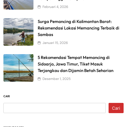
Februari 4, 2026
Surga Pemancing di Kalimantan Barat:
Rekomendasi Lokasi Memancing Terbaik di
Sambas
Januari 15, 2026
5 Rekomendasi Tempat Memancing di
Sidoarjo, Jawa Timur, Tiket Masuk
Terjangkau dan Dijamin Betah Seharian
Desember 1, 2025
CARI
Cari