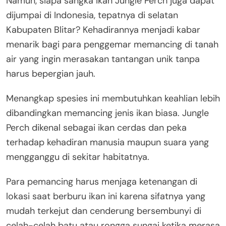
Namun, siapa sangka ikan Jungle Perch juga dapat
dijumpai di Indonesia, tepatnya di selatan
Kabupaten Blitar? Kehadirannya menjadi kabar
menarik bagi para penggemar memancing di tanah
air yang ingin merasakan tantangan unik tanpa
harus bepergian jauh.
Menangkap spesies ini membutuhkan keahlian lebih
dibandingkan memancing jenis ikan biasa. Jungle
Perch dikenal sebagai ikan cerdas dan peka
terhadap kehadiran manusia maupun suara yang
mengganggu di sekitar habitatnya.
Para pemancing harus menjaga ketenangan di
lokasi saat berburu ikan ini karena sifatnya yang
mudah terkejut dan cenderung bersembunyi di
celah-celah batu atau rongga sungai ketika merasa