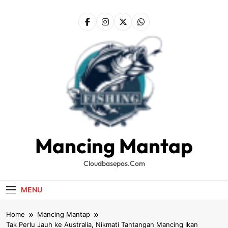
Skip
to
content
Mancing Mantap
Cloudbasepos.com
MENU
Home
Mancing Mantap
Tak Perlu Jauh ke Australia, Nikmati Tantangan Mancing Ikan