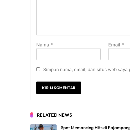
Nama
*
Email
*
Simpan nama, email, dan situs web saya 
RELATED NEWS
Spot Memancing Hits di Pajampan