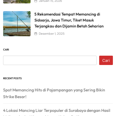
Januari 15, 2026
5 Rekomendasi Tempat Memancing di
Sidoarjo, Jawa Timur, Tiket Masuk
Terjangkau dan Dijamin Betah Seharian
Desember 1, 2025
CARI
Cari
RECENT POSTS
Spot Memancing Hits di Pajampangan yang Sering Bikin
Strike Besar!
4 Lokasi Mancing Liar Terpopuler di Surabaya dengan Hasil