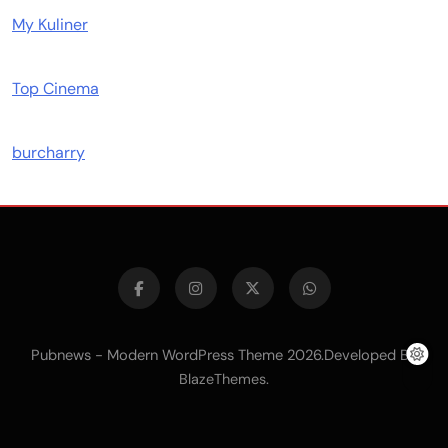
My Kuliner
Top Cinema
burcharry
Pubnews - Modern WordPress Theme 2026.Developed By
.
BlazeThemes