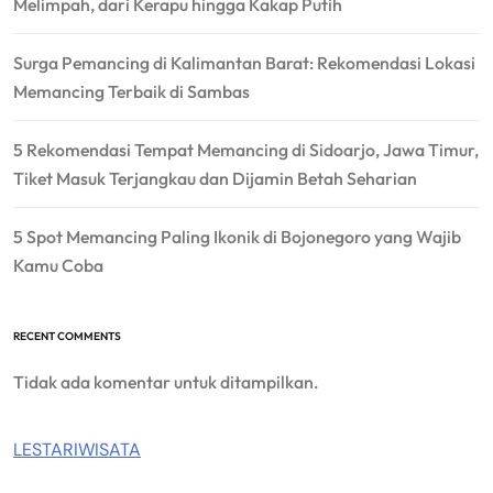
Melimpah, dari Kerapu hingga Kakap Putih
Surga Pemancing di Kalimantan Barat: Rekomendasi Lokasi
Memancing Terbaik di Sambas
5 Rekomendasi Tempat Memancing di Sidoarjo, Jawa Timur,
Tiket Masuk Terjangkau dan Dijamin Betah Seharian
5 Spot Memancing Paling Ikonik di Bojonegoro yang Wajib
Kamu Coba
RECENT COMMENTS
Tidak ada komentar untuk ditampilkan.
LESTARIWISATA