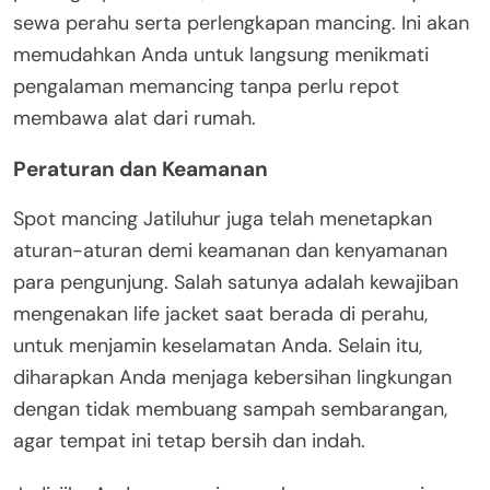
sewa perahu serta perlengkapan mancing. Ini akan
memudahkan Anda untuk langsung menikmati
pengalaman memancing tanpa perlu repot
membawa alat dari rumah.
Peraturan dan Keamanan
Spot mancing Jatiluhur juga telah menetapkan
aturan-aturan demi keamanan dan kenyamanan
para pengunjung. Salah satunya adalah kewajiban
mengenakan life jacket saat berada di perahu,
untuk menjamin keselamatan Anda. Selain itu,
diharapkan Anda menjaga kebersihan lingkungan
dengan tidak membuang sampah sembarangan,
agar tempat ini tetap bersih dan indah.