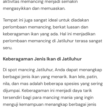
aktivitas memancing menjadi semakin
mengasyikkan dan memuaskan.
Tempat ini juga sangat ideal untuk diadakan
perlombaan memancing, berkat luasan dan
keberagaman ikan yang ada. Hal ini menjadikan
perlombaan memancing di Jatiluhur terasa sangat
seru.
Keberagaman Jenis Ikan di Jatiluhur
Di spot mancing Jatiluhur, Anda dapat menangkap
berbagai jenis ikan yang menarik. Ikan lele, patin,
nila, dan mas adalah beberapa spesies yang sering
dijumpai. Keberagaman ini menjadi daya tarik
tersendiri bagi para mancing mania yang ingin
menguji kemampuan menangkap berbagai jenis