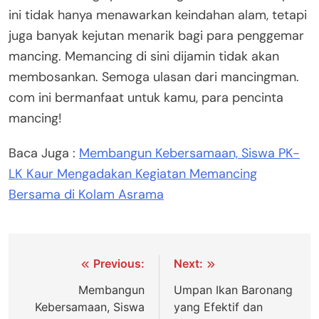
ini tidak hanya menawarkan keindahan alam, tetapi
juga banyak kejutan menarik bagi para penggemar
mancing. Memancing di sini dijamin tidak akan
membosankan. Semoga ulasan dari mancingman.
com ini bermanfaat untuk kamu, para pencinta
mancing!
Baca Juga :
Membangun Kebersamaan, Siswa PK-
LK Kaur Mengadakan Kegiatan Memancing
Bersama di Kolam Asrama
Navigasi
Previous:
Next:
pos
Membangun
Umpan Ikan Baronang
Kebersamaan, Siswa
yang Efektif dan