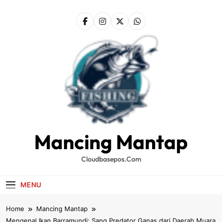
Skip
to
content
Mancing Mantap
Cloudbasepos.com
MENU
Home
Mancing Mantap
Mengenal Ikan Barramundi: Sang Predator Ganas dari Daerah Muara