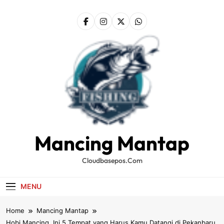
Skip
to
content
Mancing Mantap
Cloudbasepos.com
MENU
Home
Mancing Mantap
Hobi Mancing, Ini 5 Tempat yang Harus Kamu Datangi di Pekanbaru