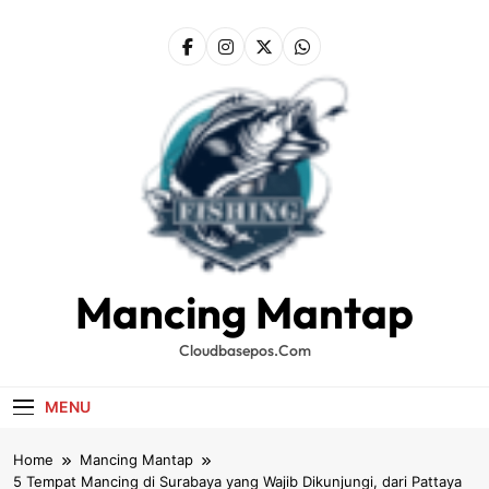
Skip
to
content
Mancing Mantap
Cloudbasepos.com
MENU
Home
Mancing Mantap
5 Tempat Mancing di Surabaya yang Wajib Dikunjungi, dari Pattaya