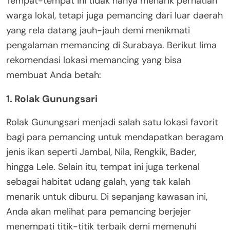
Tempat-tempat ini tidak hanya menarik perhatian
warga lokal, tetapi juga pemancing dari luar daerah
yang rela datang jauh-jauh demi menikmati
pengalaman memancing di Surabaya. Berikut lima
rekomendasi lokasi memancing yang bisa
membuat Anda betah:
1. Rolak Gunungsari
Rolak Gunungsari menjadi salah satu lokasi favorit
bagi para pemancing untuk mendapatkan beragam
jenis ikan seperti Jambal, Nila, Rengkik, Bader,
hingga Lele. Selain itu, tempat ini juga terkenal
sebagai habitat udang galah, yang tak kalah
menarik untuk diburu. Di sepanjang kawasan ini,
Anda akan melihat para pemancing berjejer
menempati titik-titik terbaik demi memenuhi