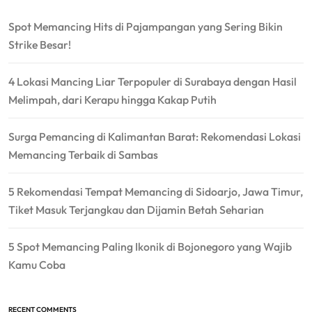
Spot Memancing Hits di Pajampangan yang Sering Bikin
Strike Besar!
4 Lokasi Mancing Liar Terpopuler di Surabaya dengan Hasil
Melimpah, dari Kerapu hingga Kakap Putih
Surga Pemancing di Kalimantan Barat: Rekomendasi Lokasi
Memancing Terbaik di Sambas
5 Rekomendasi Tempat Memancing di Sidoarjo, Jawa Timur,
Tiket Masuk Terjangkau dan Dijamin Betah Seharian
5 Spot Memancing Paling Ikonik di Bojonegoro yang Wajib
Kamu Coba
RECENT COMMENTS