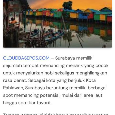
CLOUDBASEPOS.COM
– Surabaya memiliki
sejumlah tempat memancing menarik yang cocok
untuk menyalurkan hobi sekaligus menghilangkan
rasa penat. Sebagai kota yang berjuluk Kota
Pahlawan, Surabaya beruntung memiliki berbagai
spot memancing potensial, mulai dari area laut
hingga spot liar favorit.