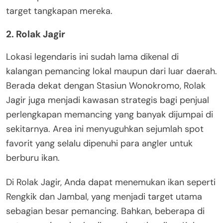
target tangkapan mereka.
2. Rolak Jagir
Lokasi legendaris ini sudah lama dikenal di
kalangan pemancing lokal maupun dari luar daerah.
Berada dekat dengan Stasiun Wonokromo, Rolak
Jagir juga menjadi kawasan strategis bagi penjual
perlengkapan memancing yang banyak dijumpai di
sekitarnya. Area ini menyuguhkan sejumlah spot
favorit yang selalu dipenuhi para angler untuk
berburu ikan.
Di Rolak Jagir, Anda dapat menemukan ikan seperti
Rengkik dan Jambal, yang menjadi target utama
sebagian besar pemancing. Bahkan, beberapa di