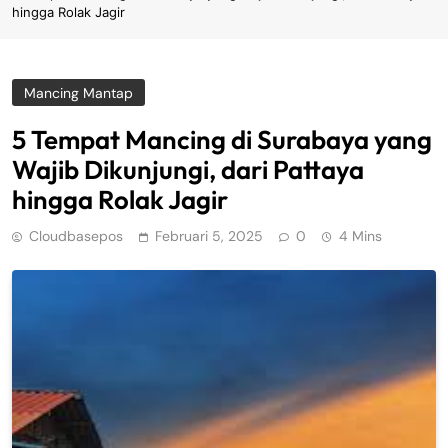
hingga Rolak Jagir
Mancing Mantap
5 Tempat Mancing di Surabaya yang
Wajib Dikunjungi, dari Pattaya
hingga Rolak Jagir
Cloudbasepos
Februari 5, 2025
0
4 Mins