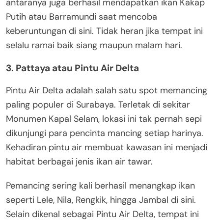
antaranya juga berhasil mendapatkan ikan Kakap
Putih atau Barramundi saat mencoba
keberuntungan di sini. Tidak heran jika tempat ini
selalu ramai baik siang maupun malam hari.
3. Pattaya atau Pintu Air Delta
Pintu Air Delta adalah salah satu spot memancing
paling populer di Surabaya. Terletak di sekitar
Monumen Kapal Selam, lokasi ini tak pernah sepi
dikunjungi para pencinta mancing setiap harinya.
Kehadiran pintu air membuat kawasan ini menjadi
habitat berbagai jenis ikan air tawar.
Pemancing sering kali berhasil menangkap ikan
seperti Lele, Nila, Rengkik, hingga Jambal di sini.
Selain dikenal sebagai Pintu Air Delta, tempat ini