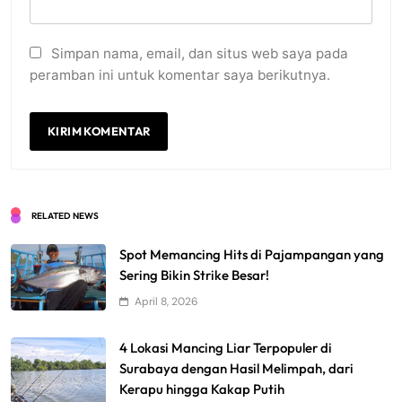
Simpan nama, email, dan situs web saya pada
peramban ini untuk komentar saya berikutnya.
RELATED NEWS
Spot Memancing Hits di Pajampangan yang
Sering Bikin Strike Besar!
April 8, 2026
4 Lokasi Mancing Liar Terpopuler di
Surabaya dengan Hasil Melimpah, dari
Kerapu hingga Kakap Putih