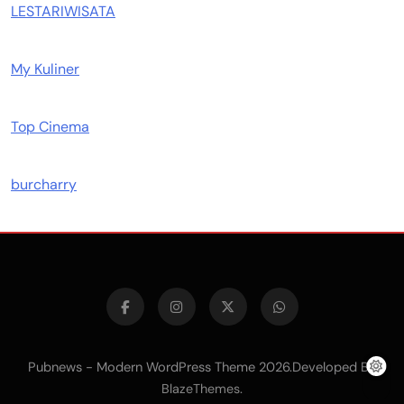
LESTARIWISATA
My Kuliner
Top Cinema
burcharry
Pubnews - Modern WordPress Theme 2026.Developed By
.
BlazeThemes