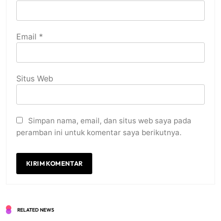
Email
*
Situs Web
Simpan nama, email, dan situs web saya pada
peramban ini untuk komentar saya berikutnya.
RELATED NEWS