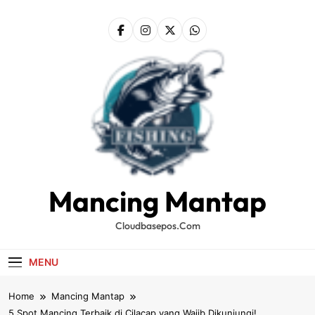
Skip
to
content
Mancing Mantap
Cloudbasepos.com
MENU
Home
Mancing Mantap
5 Spot Mancing Terbaik di Cilacap yang Wajib Dikunjungi!