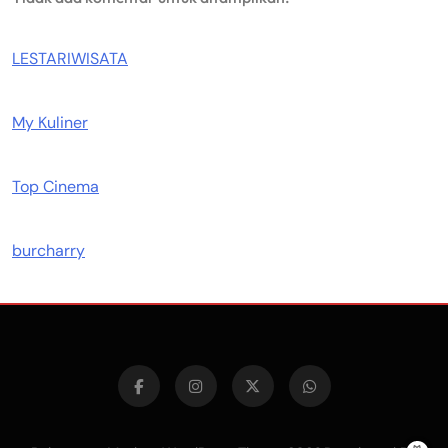
LESTARIWISATA
My Kuliner
Top Cinema
burcharry