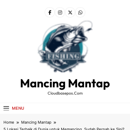
Skip
to
content
Mancing Mantap
Cloudbasepos.com
MENU
Home
Mancing Mantap
5 Lokasi Terbaik di Dunia untuk Memancing, Sudah Pernah ke Sini?