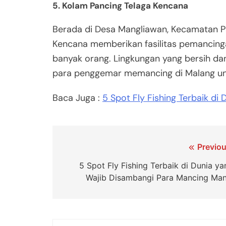
5. Kolam Pancing Telaga Kencana
Berada di Desa Mangliawan, Kecamatan Pa
Kencana memberikan fasilitas pemancin
banyak orang. Lingkungan yang bersih dan
para penggemar memancing di Malang un
Baca Juga :
5 Spot Fly Fishing Terbaik d
Navigasi
Previou
pos
5 Spot Fly Fishing Terbaik di Dunia ya
Wajib Disambangi Para Mancing Man