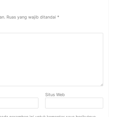
an.
Ruas yang wajib ditandai
*
Situs Web
pada peramban ini untuk komentar saya berikutnya.