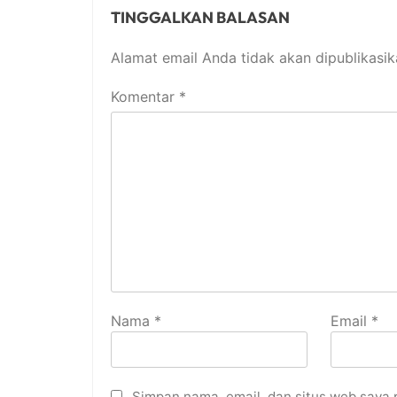
TINGGALKAN BALASAN
Alamat email Anda tidak akan dipublikasik
Komentar
*
Nama
*
Email
*
Simpan nama, email, dan situs web saya 