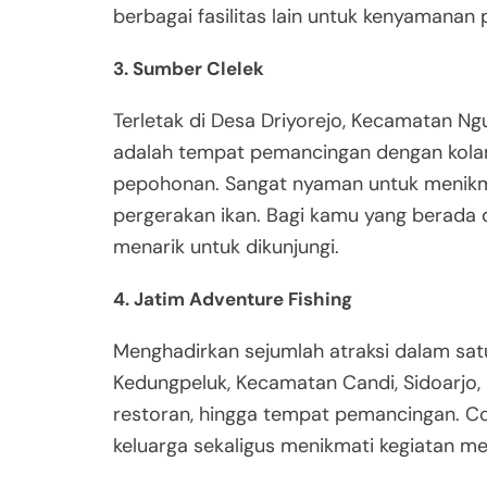
berbagai fasilitas lain untuk kenyamanan
3. Sumber Clelek
Terletak di Desa Driyorejo, Kecamatan N
adalah tempat pemancingan dengan kola
pepohonan. Sangat nyaman untuk menikm
pergerakan ikan. Bagi kamu yang berada d
menarik untuk dikunjungi.
4. Jatim Adventure Fishing
Menghadirkan sejumlah atraksi dalam satu
Kedungpeluk, Kecamatan Candi, Sidoarjo,
restoran, hingga tempat pemancingan. Co
keluarga sekaligus menikmati kegiatan m