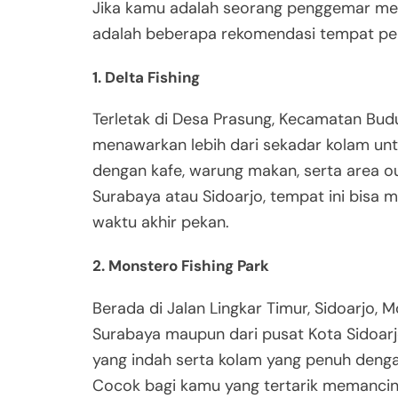
Jika kamu adalah seorang penggemar mem
adalah beberapa rekomendasi tempat pe
1. Delta Fishing
Terletak di Desa Prasung, Kecamatan Budu
menawarkan lebih dari sekadar kolam untu
dengan kafe, warung makan, serta area o
Surabaya atau Sidoarjo, tempat ini bisa 
waktu akhir pekan.
2. Monstero Fishing Park
Berada di Jalan Lingkar Timur, Sidoarjo, 
Surabaya maupun dari pusat Kota Sidoa
yang indah serta kolam yang penuh dengan
Cocok bagi kamu yang tertarik memancing i