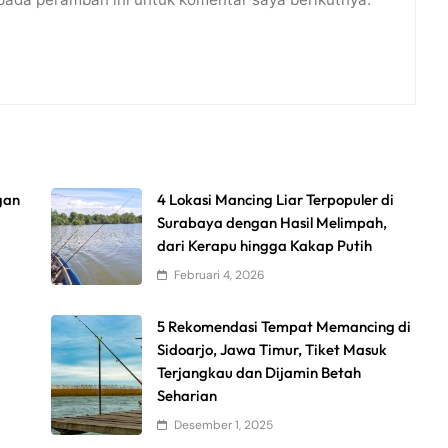
gan
4 Lokasi Mancing Liar Terpopuler di
Surabaya dengan Hasil Melimpah,
dari Kerapu hingga Kakap Putih
Februari 4, 2026
5 Rekomendasi Tempat Memancing di
Sidoarjo, Jawa Timur, Tiket Masuk
Terjangkau dan Dijamin Betah
Seharian
Desember 1, 2025