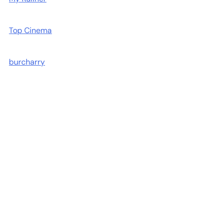
Top Cinema
burcharry