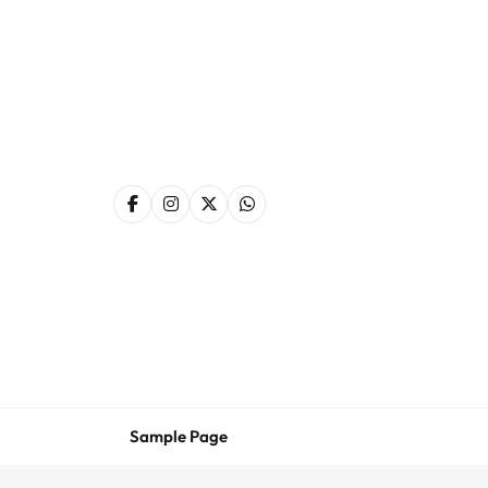
Skip
to
content
Sample Page