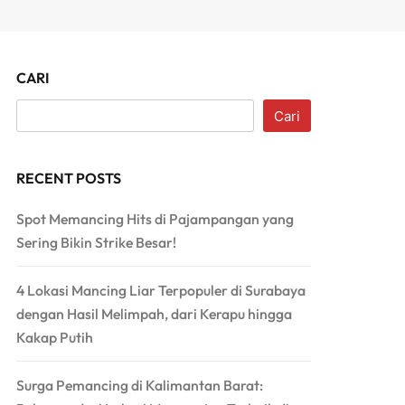
CARI
Cari
RECENT POSTS
Spot Memancing Hits di Pajampangan yang
Sering Bikin Strike Besar!
4 Lokasi Mancing Liar Terpopuler di Surabaya
dengan Hasil Melimpah, dari Kerapu hingga
Kakap Putih
Surga Pemancing di Kalimantan Barat: