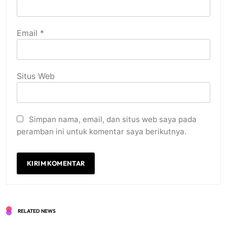
Email
*
Situs Web
Simpan nama, email, dan situs web saya pada
peramban ini untuk komentar saya berikutnya.
RELATED NEWS