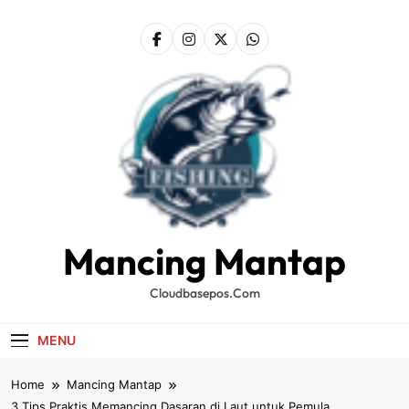
Skip
to
content
Mancing Mantap
Cloudbasepos.com
MENU
Home
Mancing Mantap
3 Tips Praktis Memancing Dasaran di Laut untuk Pemula