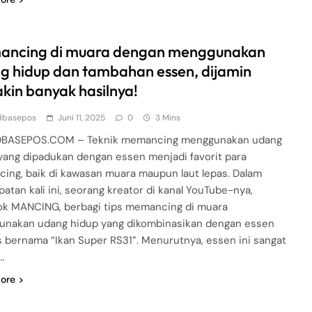
ncing di muara dengan menggunakan
g hidup dan tambahan essen, dijamin
kin banyak hasilnya!
dbasepos
Juni 11, 2025
0
3 Mins
BASEPOS.COM – Teknik memancing menggunakan udang
yang dipadukan dengan essen menjadi favorit para
ing, baik di kawasan muara maupun laut lepas. Dalam
atan kali ini, seorang kreator di kanal YouTube-nya,
k MANCING, berbagi tips memancing di muara
nakan udang hidup yang dikombinasikan dengan essen
 bernama “Ikan Super RS31”. Menurutnya, essen ini sangat
…
ore