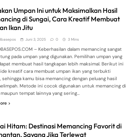
kan Umpan Ini untuk Maksimalkan Hasil
ncing di Sungai, Cara Kreatif Membuat
n Ikan Jitu
dbasepos
Juni 3, 2025
0
3 Mins
BASEPOS.COM – Keberhasilan dalam memancing sangat
tung pada umpan yang digunakan. Pemilihan umpan yang
dapat membuat hasil tangkapan lebih maksimal. Berikut ini
 ide kreatif cara membuat umpan ikan yang terbukti
 sehingga kamu bisa memancing dengan peluang hasil
elimpah. Metode ini cocok digunakan untuk memancing di
 maupun tempat lainnya yang sering…
ore
ai Hitam: Destinasi Memancing Favorit di
mantan, Sayang Jika Terlewat