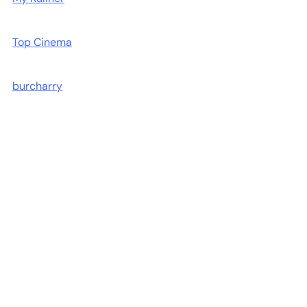
Top Cinema
burcharry