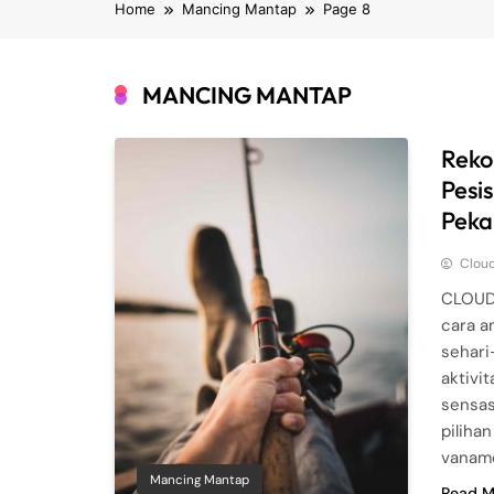
Home
Mancing Mantap
Page 8
MANCING MANTAP
Reko
Pesi
Peka
Clou
CLOUD
cara a
sehari
aktivi
sensas
piliha
vaname
Mancing Mantap
Read M