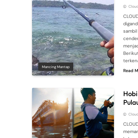
Clou
CLOUD
digand
sambil
cender
menjad
Beriku
terken
Mancing Mantap
Read M
Hobi
Pulau
Clou
CLOUDB
memanc