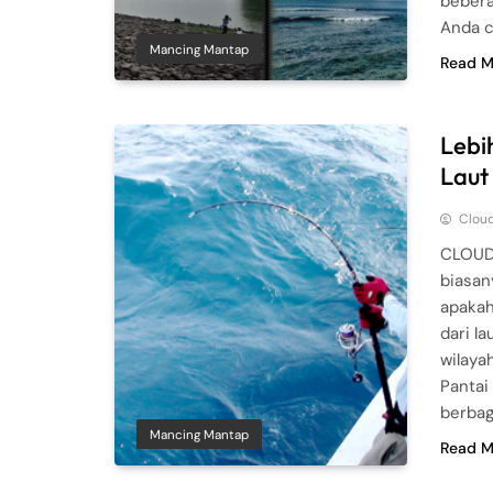
bebera
Anda c
Mancing Mantap
Read M
Lebi
Laut
Clou
CLOUD
biasan
apakah
dari l
wilaya
Pantai
berbag
Mancing Mantap
Read M