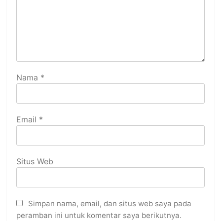
Nama
*
Email
*
Situs Web
Simpan nama, email, dan situs web saya pada
peramban ini untuk komentar saya berikutnya.