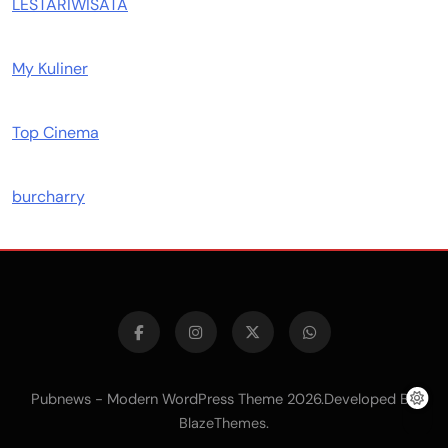
LESTARIWISATA
My Kuliner
Top Cinema
burcharry
Pubnews - Modern WordPress Theme 2026.Developed By
.
BlazeThemes