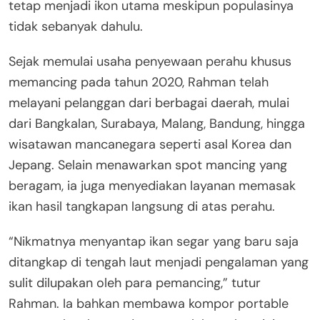
tetap menjadi ikon utama meskipun populasinya
tidak sebanyak dahulu.
Sejak memulai usaha penyewaan perahu khusus
memancing pada tahun 2020, Rahman telah
melayani pelanggan dari berbagai daerah, mulai
dari Bangkalan, Surabaya, Malang, Bandung, hingga
wisatawan mancanegara seperti asal Korea dan
Jepang. Selain menawarkan spot mancing yang
beragam, ia juga menyediakan layanan memasak
ikan hasil tangkapan langsung di atas perahu.
“Nikmatnya menyantap ikan segar yang baru saja
ditangkap di tengah laut menjadi pengalaman yang
sulit dilupakan oleh para pemancing,” tutur
Rahman. Ia bahkan membawa kompor portable