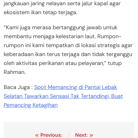
jangkauan jaring nelayan serta jalur kapal agar
ekosistem ikan tetap terjaga.
“Kami juga merasa bertanggung jawab untuk
membantu menjaga kelestarian laut. Rumpon-
rumpon ini kami tempatkan di lokasi strategis agar
keberadaan ikan terus terjaga dan tidak terganggu
oleh aktivitas perikanan atau pelayaran,” tutup
Rahman.
Baca Juga :
Spot Memancing di Pantai Lebak
Selatan Tawarkan Sensasi Tak Tertandingi, Buat
Pemancing Ketagihan
Navigasi
Previous:
Next: