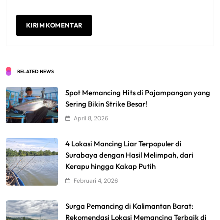
RELATED NEWS
Spot Memancing Hits di Pajampangan yang
Sering Bikin Strike Besar!
April 8, 2026
4 Lokasi Mancing Liar Terpopuler di
Surabaya dengan Hasil Melimpah, dari
Kerapu hingga Kakap Putih
Februari 4, 2026
Surga Pemancing di Kalimantan Barat:
Rekomendasi Lokasi Memancing Terbaik di