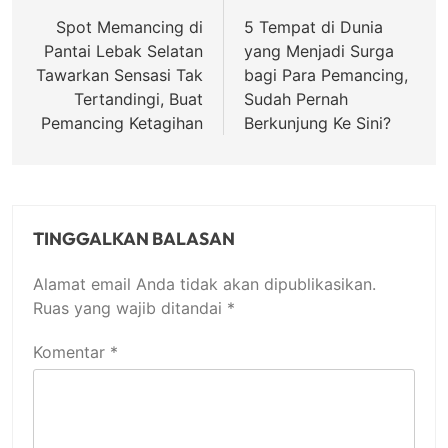
pos
Spot Memancing di
5 Tempat di Dunia
Pantai Lebak Selatan
yang Menjadi Surga
Tawarkan Sensasi Tak
bagi Para Pemancing,
Tertandingi, Buat
Sudah Pernah
Pemancing Ketagihan
Berkunjung Ke Sini?
TINGGALKAN BALASAN
Alamat email Anda tidak akan dipublikasikan.
Ruas yang wajib ditandai
*
Komentar
*