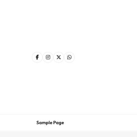
Skip
to
content
Sample Page