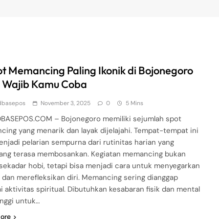
ot Memancing Paling Ikonik di Bojonegoro
 Wajib Kamu Coba
dbasepos
November 3, 2025
0
5 Mins
BASEPOS.COM – Bojonegoro memiliki sejumlah spot
ing yang menarik dan layak dijelajahi. Tempat-tempat ini
enjadi pelarian sempurna dari rutinitas harian yang
ang terasa membosankan. Kegiatan memancing bukan
sekadar hobi, tetapi bisa menjadi cara untuk menyegarkan
n dan merefleksikan diri. Memancing sering dianggap
i aktivitas spiritual. Dibutuhkan kesabaran fisik dan mental
inggi untuk…
ore