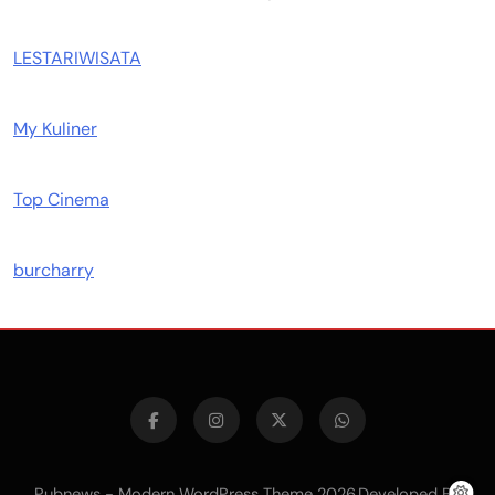
LESTARIWISATA
My Kuliner
Top Cinema
burcharry
Pubnews - Modern WordPress Theme 2026.Developed By