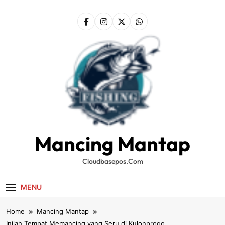
Skip
to
content
Mancing Mantap
Cloudbasepos.com
MENU
Home
Mancing Mantap
Inilah Tempat Memancing yang Seru di Kulonprogo