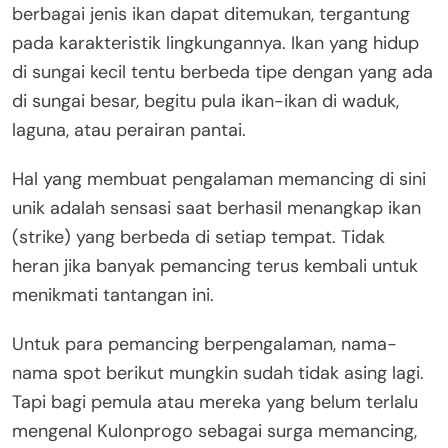
berbagai jenis ikan dapat ditemukan, tergantung
pada karakteristik lingkungannya. Ikan yang hidup
di sungai kecil tentu berbeda tipe dengan yang ada
di sungai besar, begitu pula ikan-ikan di waduk,
laguna, atau perairan pantai.
Hal yang membuat pengalaman memancing di sini
unik adalah sensasi saat berhasil menangkap ikan
(strike) yang berbeda di setiap tempat. Tidak
heran jika banyak pemancing terus kembali untuk
menikmati tantangan ini.
Untuk para pemancing berpengalaman, nama-
nama spot berikut mungkin sudah tidak asing lagi.
Tapi bagi pemula atau mereka yang belum terlalu
mengenal Kulonprogo sebagai surga memancing,