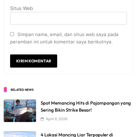
Situs Web
Simpan nama, email, dan situs web saya pada
peramban ini untuk komentar saya berikutnya.
RELATED NEWS
Spot Memancing Hits di Pajampangan yang
Sering Bikin Strike Besar!
April 8, 2026
4 Lokasi Mancing Liar Terpopuler di