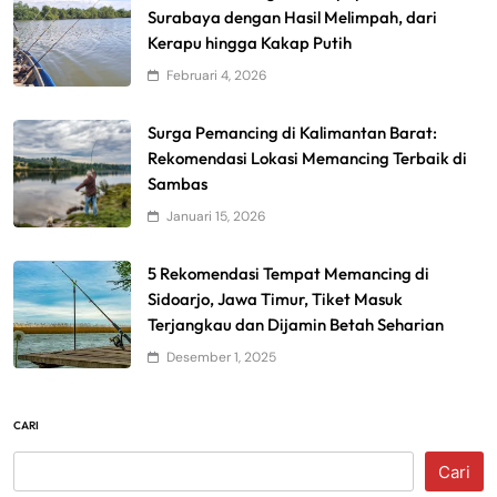
Surabaya dengan Hasil Melimpah, dari
Kerapu hingga Kakap Putih
Februari 4, 2026
Surga Pemancing di Kalimantan Barat:
Rekomendasi Lokasi Memancing Terbaik di
Sambas
Januari 15, 2026
5 Rekomendasi Tempat Memancing di
Sidoarjo, Jawa Timur, Tiket Masuk
Terjangkau dan Dijamin Betah Seharian
Desember 1, 2025
CARI
Cari