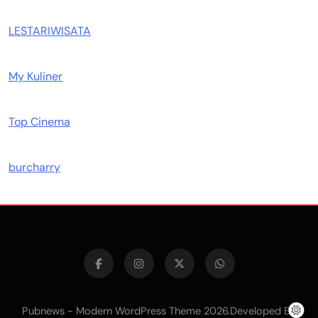
LESTARIWISATA
My Kuliner
Top Cinema
burcharry
Pubnews - Modern WordPress Theme 2026.Developed By