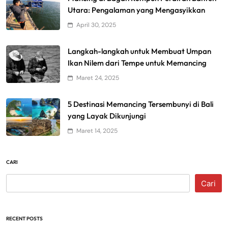
Utara: Pengalaman yang Mengasyikkan
April 30, 2025
Langkah-langkah untuk Membuat Umpan
Ikan Nilem dari Tempe untuk Memancing
Maret 24, 2025
5 Destinasi Memancing Tersembunyi di Bali
yang Layak Dikunjungi
Maret 14, 2025
CARI
Cari
RECENT POSTS