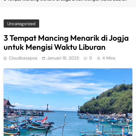
Uncategorized
3 Tempat Mancing Menarik di Jogja
untuk Mengisi Waktu Liburan
Cloudbasepos
Januari 16, 2025
0
4 Mins