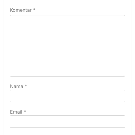
Komentar
*
Nama
*
Email
*