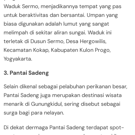
Waduk Sermo, menjadikannya tempat yang pas
untuk beraktivitas dan bersantai. Umpan yang
biasa digunakan adalah lumut yang sangat
melimpah di sekitar aliran sungai. Waduk ini
terletak di Dusun Sermo, Desa Hergowilis,
Kecamatan Kokap, Kabupaten Kulon Progo,
Yogyakarta.
3. Pantai Sadeng
Selain dikenal sebagai pelabuhan perikanan besar,
Pantai Sadeng juga merupakan destinasi wisata
menarik di Gunungkidul, sering disebut sebagai
surga bagi para nelayan.
Di dekat dermaga Pantai Sadeng terdapat spot-