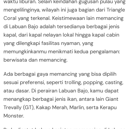
waktu liburan. Selain keindahan gugusan pulau yang
mengelilinginya, wilayah ini juga bagian dari Triangle
Coral yang terkenal. Keistimewaan lain memancing
di Labuan Bajo adalah tersedianya berbagai jenis
kapal, dari kapal nelayan lokal hingga kapal cabin
yang dilengkapi fasilitas nyaman, yang
memungkinkanmu menikmati kedua pengalaman:
berwisata dan memancing.
Ada berbagai gaya memancing yang bisa dipilih
sesuai preferensi, seperti trolling, popping, casting,
atau dasar. Di perairan Labuan Bajo, kamu dapat
menangkap berbagai jenis ikan, antara lain Giant
Trevally (GT), Kakap Merah, Marlin, serta Kerapu
Monster.