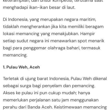
keterampilan, dan unsur kompetisi, terutama saat
menghadapi ikan-ikan besar di laut.
Di Indonesia, yang merupakan negara maritim,
tidaklah mengherankan jika kita memiliki beragam
lokasi memancing yang menakjubkan. Hampir
setiap sudut negara ini menawarkan spot menarik
bagi para penggemar olahraga bahari, termasuk
memancing.
1. Pulau Weh, Aceh
Terletak di ujung barat Indonesia, Pulau Weh dikenal
sebagai surga bagi penyelam dan pemancing.
Akses ke pulau ini pun cukup mudah; hanya
memerlukan perjalanan satu jam menggunakan
perahu dari Banda Aceh. Keistimewaan memancing