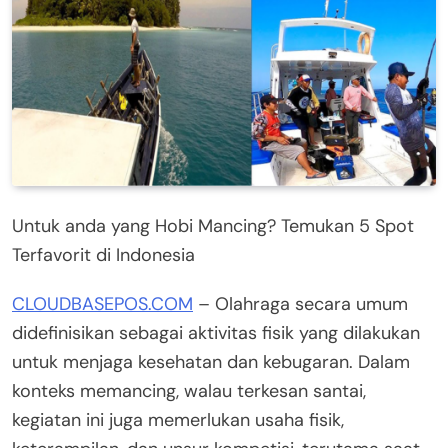
Untuk anda yang Hobi Mancing? Temukan 5 Spot
Terfavorit di Indonesia
CLOUDBASEPOS.COM
– Olahraga secara umum
didefinisikan sebagai aktivitas fisik yang dilakukan
untuk menjaga kesehatan dan kebugaran. Dalam
konteks memancing, walau terkesan santai,
kegiatan ini juga memerlukan usaha fisik,