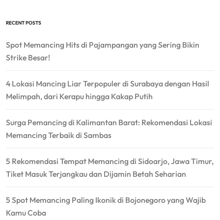
RECENT POSTS
Spot Memancing Hits di Pajampangan yang Sering Bikin
Strike Besar!
4 Lokasi Mancing Liar Terpopuler di Surabaya dengan Hasil
Melimpah, dari Kerapu hingga Kakap Putih
Surga Pemancing di Kalimantan Barat: Rekomendasi Lokasi
Memancing Terbaik di Sambas
5 Rekomendasi Tempat Memancing di Sidoarjo, Jawa Timur,
Tiket Masuk Terjangkau dan Dijamin Betah Seharian
5 Spot Memancing Paling Ikonik di Bojonegoro yang Wajib
Kamu Coba