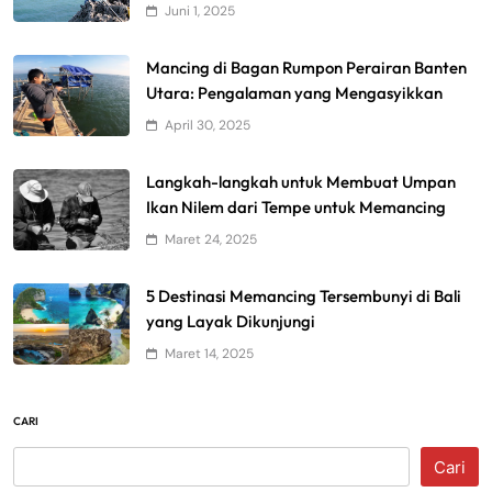
Juni 1, 2025
Mancing di Bagan Rumpon Perairan Banten
Utara: Pengalaman yang Mengasyikkan
April 30, 2025
Langkah-langkah untuk Membuat Umpan
Ikan Nilem dari Tempe untuk Memancing
Maret 24, 2025
5 Destinasi Memancing Tersembunyi di Bali
yang Layak Dikunjungi
Maret 14, 2025
CARI
Cari