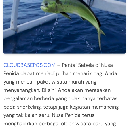
CLOUDBASEPOS.COM
– Pantai Sabela di Nusa
Penida dapat menjadi pilihan menarik bagi Anda
yang mencari paket wisata murah yang
menyenangkan. Di sini, Anda akan merasakan
pengalaman berbeda yang tidak hanya terbatas
pada snorkeling, tetapi juga kegiatan memancing
yang tak kalah seru. Nusa Penida terus
menghadirkan berbagai objek wisata baru yang