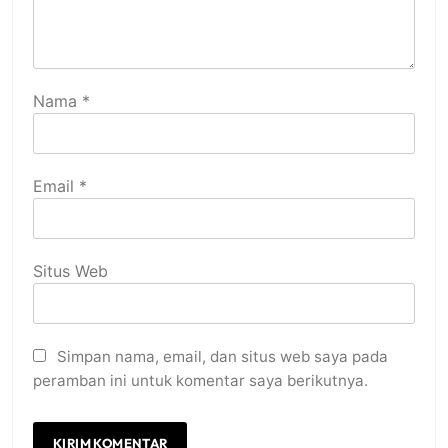
Nama
*
Email
*
Situs Web
Simpan nama, email, dan situs web saya pada
peramban ini untuk komentar saya berikutnya.