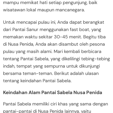
mampu memikat hati setiap pengunjung, baik
wisatawan lokal maupun mancanegara.
Untuk mencapai pulau ini, Anda dapat berangkat
dari Pantai Sanur menggunakan fast boat, yang
memakan waktu sekitar 30-45 menit. Begitu tiba
di Nusa Penida, Anda akan disambut oleh pesona
pulau yang masih alami. Mari kembali berbicara
tentang Pantai Sabela, yang dikelilingi tebing-tebing
indah, tempat yang sempurna untuk dikunjungi
bersama teman-teman. Berikut adalah ulasan
tentang keindahan Pantai Sabela.
Keindahan Alam Pantai Sabela Nusa Penida
Pantai Sabela memiliki ciri khas yang sama dengan
pantai-pantai di Nusa Penida lainnya, yaitu