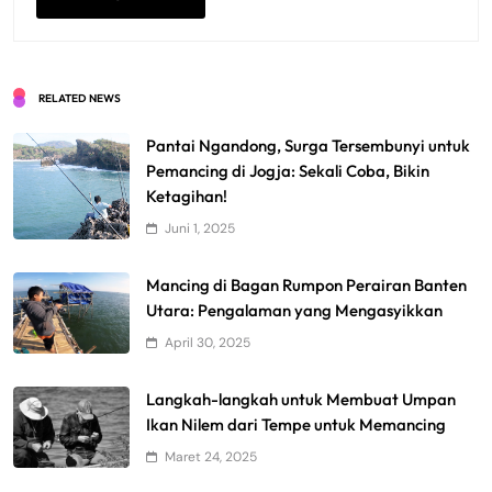
RELATED NEWS
Pantai Ngandong, Surga Tersembunyi untuk
Pemancing di Jogja: Sekali Coba, Bikin
Ketagihan!
Juni 1, 2025
Mancing di Bagan Rumpon Perairan Banten
Utara: Pengalaman yang Mengasyikkan
April 30, 2025
Langkah-langkah untuk Membuat Umpan
Ikan Nilem dari Tempe untuk Memancing
Maret 24, 2025