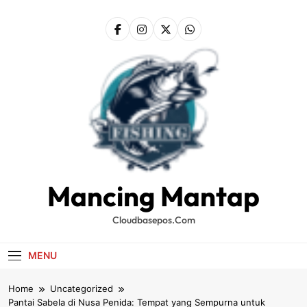
Skip
to
content
Mancing Mantap
Cloudbasepos.com
MENU
Home
Uncategorized
Pantai Sabela di Nusa Penida: Tempat yang Sempurna untuk