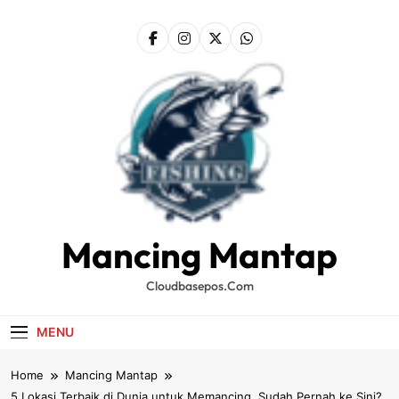
Skip
to
content
Mancing Mantap
Cloudbasepos.com
MENU
Home
Mancing Mantap
5 Lokasi Terbaik di Dunia untuk Memancing, Sudah Pernah ke Sini?