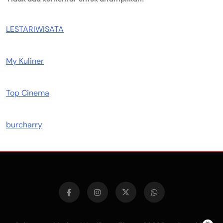
LESTARIWISATA
My Kuliner
Top Cinema
burcharry