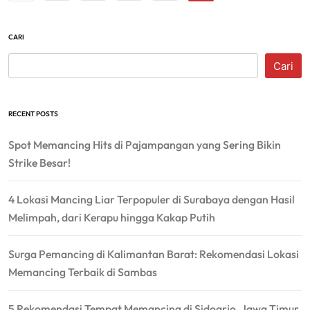
CARI
Cari
RECENT POSTS
Spot Memancing Hits di Pajampangan yang Sering Bikin
Strike Besar!
4 Lokasi Mancing Liar Terpopuler di Surabaya dengan Hasil
Melimpah, dari Kerapu hingga Kakap Putih
Surga Pemancing di Kalimantan Barat: Rekomendasi Lokasi
Memancing Terbaik di Sambas
5 Rekomendasi Tempat Memancing di Sidoarjo, Jawa Timur,