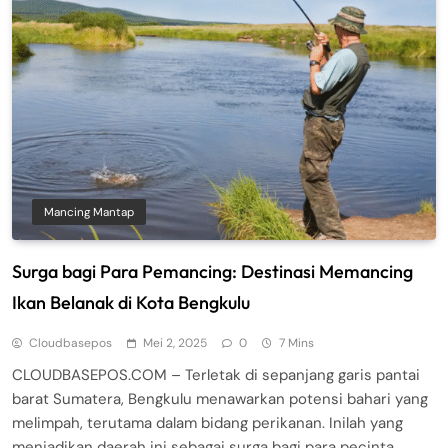
Mancing Mantap
Surga bagi Para Pemancing: Destinasi Memancing
Ikan Belanak di Kota Bengkulu
Cloudbasepos
Mei 2, 2025
0
7 Mins
CLOUDBASEPOS.COM – Terletak di sepanjang garis pantai
barat Sumatera, Bengkulu menawarkan potensi bahari yang
melimpah, terutama dalam bidang perikanan. Inilah yang
menjadikan daerah ini sebagai surga bagi para pecinta